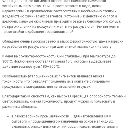
Фталоцианиновые пигменты относятся к наиболее химически
устойчивым пигментам. Они не растворяются в воде, почти
нерастворимы в органических растворителях и необычайно стойки к
воздействию химических реагентов. Устойчивы к действию кислот и
щелочей, сильные окислители приводят к разрыву бензольного кольца,
но при окислении на воздухе пигменты не разрушаются. Эти пигменты
также стойки к действию восстановителей.
Обладают очень высокой свето- и атмосферостойкостью: даже накраски
их разбелов не разрушаются при длительной экспозиции на свету.
Имеют высокую термостойкость. Они стабильны при температуре до
300°С. Исключение составляет синий 15:0, который выдерживает
действие температуры 180—200°С.
Особенностью фталоцианиновых пигментов является низкая
токсичность, что позволяет применять их в контакте с пищевыми
продуктами, в материалах для изготовления игрушек.
Благодаря таким свойствам, как высокая красящая способность, термо- и
светостойкость, низкая токсичность, продукт можно использовать в
различных областях:
в лакокрасочной промышленности — для изготовления ЛКМ
бытового и промышленного назначения на основе алкидных,
акриловых, эпоксидных смол, нитроцеллюлозы, полиуретанов и