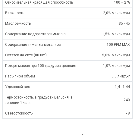
Относительная красящая способность
100 + 2 %
Влажность
2,0% максимум
Маслоемкость
35 - 45
Содержание водорастворимых в-в
1,5% максимум
Содержание тяжелых металлов
100 РРМ МАХ
Остаток на сите (80 um)
5,0% максимум
Потеря массы при 105 градусов цельсия
1,0% максимум
Насыпной объем
3,0 литр\кг
Удельный вес
1,4 - 1,44
Термостойкость, в градусах цельсия, в
240
течении 1 часа
Светостойкость
- 8