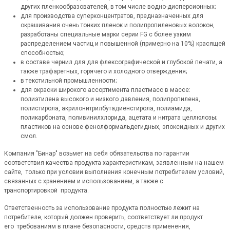
других пленкообразователей, в том числе водно-дисперсионных;
для производства суперконцентратов, предназначенных для
окрашивания очень тонких пленок и полипропиленовых волокон,
разработаны специальные марки серии FG с более узким
распределением частиц и повышенной (примерно на 10%) красящей
способностью;
в составе чернил для для флексографической и глубокой печати, а
также трафаретных, горячего и холодного отверждения;
в текстильной промышленности;
для окраски широкого ассортимента пластмасс в массе:
полиэтилена высокого и низкого давления, полипропилена,
полистирола, акрилонитрилбутадиенстирола, полиамида,
поликарбоната, поливинилхлорида, ацетата и нитрата целлюлозы;
пластиков на основе фенолформальдегидных, эпоксидных и других
смол.
Компания "Бинар" возьмет на себя обязательства по гарантии
соответствия качества продукта характеристикам, заявленным на нашем
сайте, только при условии выполнения конечным потребителем условий,
связанных с хранением и использованием, а также с
транспортировкой продукта.
Ответственность за использование продукта полностью лежит на
потребителе, который должен проверить, соответствует ли продукт
его требованиям в плане безопасности, средств применения,